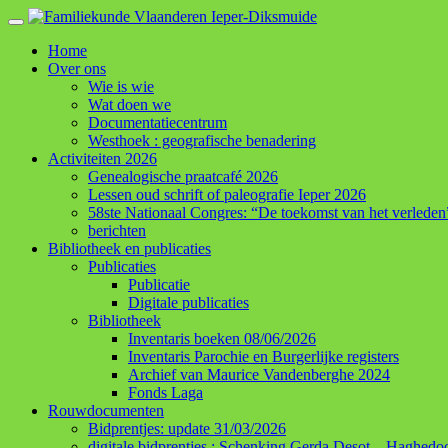
Skip
to
Home
content
Over ons
Wie is wie
Wat doen we
Documentatiecentrum
Westhoek : geografische benadering
Activiteiten 2026
Genealogische praatcafé 2026
Lessen oud schrift of paleografie Ieper 2026
58ste Nationaal Congres: “De toekomst van het verleden
berichten
Bibliotheek en publicaties
Publicaties
Publicatie
Digitale publicaties
Bibliotheek
Inventaris boeken 08/06/2026
Inventaris Parochie en Burgerlijke registers
Archief van Maurice Vandenberghe 2024
Fonds Laga
Rouwdocumenten
Bidprentjes: update 31/03/2026
digitale bidprentjes : Schenking Gerda Desot – Haghedo