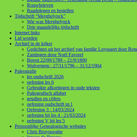
Rouwbrieven
Raadplegen en bestellen
Tijdschrift “Merghelynck”
Wie was Merghelynck
Drie maandelijks tijdschrift
Internet links
Lid worden
Archief in de kijker
Gedichten uit het archief van familie Luyssaert door Re
Zantingen door Noël Favorel
Beerst 22/09/1789 – 21/9/1800
Wulvergem : 27/11/1796 – 31/12/1904
Paleografie
les oudschrift 2026
oefening les 6
Gebruikte afkortingen in oude teksten
Paliografisch alfabet
getallen en cijfers
oefening oudschrift nr.1
Oefening 3 : 14/03/2024
oefening bij les 4 : 21/03/2024
oefening V bij les 5
Persoonlijke Genealogische websites
Chris Bruynooghe